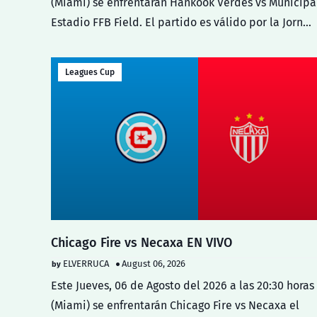
(Miami) se enfrentarán Hankook Verdes vs Municipal
Estadio FFB Field. El partido es válido por la Jorn…
Leagues Cup
Chicago Fire vs Necaxa EN VIVO
ELVERRUCA
August 06, 2026
Este Jueves, 06 de Agosto del 2026 a las 20:30 horas
(Miami) se enfrentarán Chicago Fire vs Necaxa el