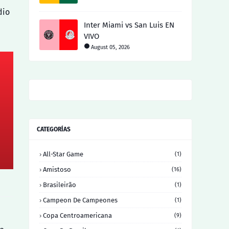
dio
Inter Miami vs San Luis EN
VIVO
August 05, 2026
CATEGORÍAS
All-Star Game
(1)
Amistoso
(16)
Brasileirão
(1)
Campeon De Campeones
(1)
Copa Centroamericana
(9)