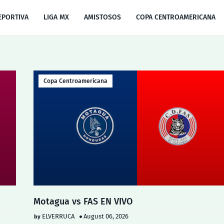
EPORTIVA
LIGA MX
AMISTOSOS
COPA CENTROAMERICANA
Copa Centroamericana
Motagua vs FAS EN VIVO
ELVERRUCA
August 06, 2026