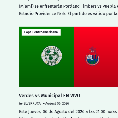
(Miami) se enfrentarán Portland Timbers vs Puebla 
Estadio Providence Park. El partido es válido por l
Copa Centroamericana
Verdes vs Municipal EN VIVO
ELVERRUCA
August 06, 2026
Este Jueves, 06 de Agosto del 2026 a las 21:00 horas