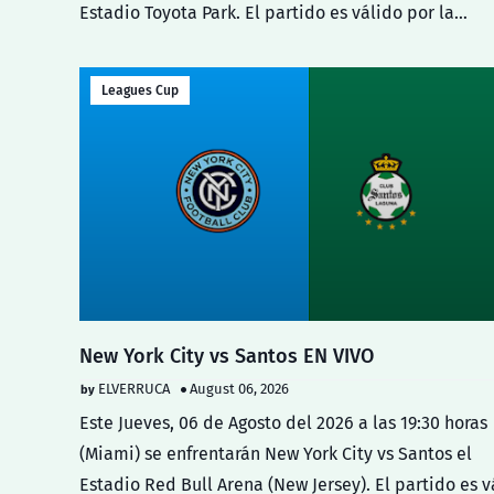
Estadio Toyota Park. El partido es válido por la
Jornada…
Leagues Cup
New York City vs Santos EN VIVO
ELVERRUCA
August 06, 2026
Este Jueves, 06 de Agosto del 2026 a las 19:30 horas
(Miami) se enfrentarán New York City vs Santos el
Estadio Red Bull Arena (New Jersey). El partido es v