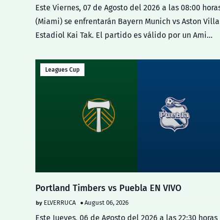
Este Viernes, 07 de Agosto del 2026 a las 08:00 hora
(Miami) se enfrentarán Bayern Munich vs Aston Villa
Estadiol Kai Tak. El partido es válido por un Ami…
Leagues Cup
Portland Timbers vs Puebla EN VIVO
ELVERRUCA
August 06, 2026
Este Jueves, 06 de Agosto del 2026 a las 22:30 horas