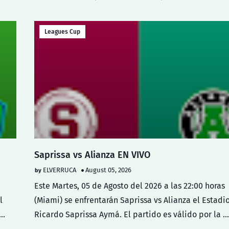
Leagues Cup
Saprissa vs Alianza EN VIVO
ELVERRUCA
August 05, 2026
Este Martes, 05 de Agosto del 2026 a las 22:00 horas
l
(Miami) se enfrentarán Saprissa vs Alianza el Estadi
o…
Ricardo Saprissa Aymá. El partido es válido por la …