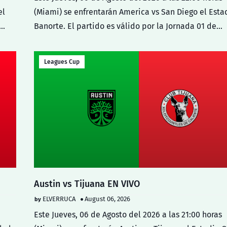
el
(Miami) se enfrentarán America vs San Diego el Esta
a…
Banorte. El partido es válido por la Jornada 01 de…
Leagues Cup
Austin vs Tijuana EN VIVO
ELVERRUCA
August 06, 2026
Este Jueves, 06 de Agosto del 2026 a las 21:00 horas