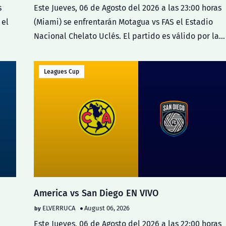
s
Este Jueves, 06 de Agosto del 2026 a las 23:00 horas
 el
(Miami) se enfrentarán Motagua vs FAS el Estadio
Nacional Chelato Uclés. El partido es válido por la
Jorn…
Leagues Cup
America vs San Diego EN VIVO
ELVERRUCA
August 06, 2026
Este Jueves, 06 de Agosto del 2026 a las 22:00 horas