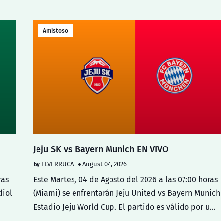
Amistoso
Jeju SK vs Bayern Munich EN VIVO
ELVERRUCA
August 04, 2026
ras
Este Martes, 04 de Agosto del 2026 a las 07:00 horas
diol
(Miami) se enfrentarán Jeju United vs Bayern Munich
Estadio Jeju World Cup. El partido es válido por u…