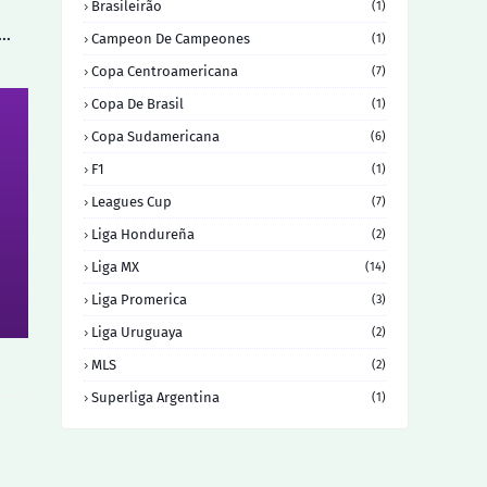
Brasileirão
(1)
a…
Campeon De Campeones
(1)
Copa Centroamericana
(7)
Copa De Brasil
(1)
Copa Sudamericana
(6)
F1
(1)
Leagues Cup
(7)
Liga Hondureña
(2)
Liga MX
(14)
Liga Promerica
(3)
Liga Uruguaya
(2)
MLS
(2)
Superliga Argentina
(1)