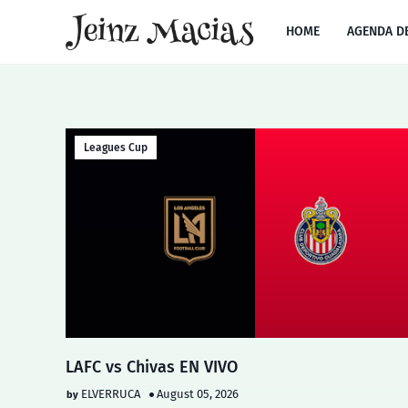
HOME
AGENDA D
Leagues Cup
LAFC vs Chivas EN VIVO
ELVERRUCA
August 05, 2026