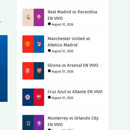
Real Madrid vs Fiorentina
EN VIVO
…
August 01, 2026
Manchester United vs
Atletico Madrid
August 01, 2026
Girona vs Arsenal EN VIVO
August 01, 2026
Cruz Azul vs Atlante EN VIVO
August 01, 2026
Monterrey vs Orlando City
EN VIVO