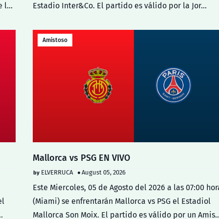
e l…
Estadio Inter&Co. El partido es válido por la Jor…
Amistoso
Mallorca vs PSG EN VIVO
ELVERRUCA
August 05, 2026
Este Miercoles, 05 de Agosto del 2026 a las 07:00 hor
el
(Miami) se enfrentarán Mallorca vs PSG el Estadiol
…
Mallorca Son Moix. El partido es válido por un Amis