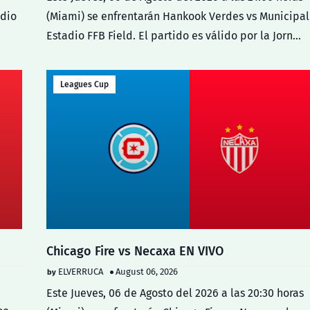
adio
(Miami) se enfrentarán Hankook Verdes vs Municipal
Estadio FFB Field. El partido es válido por la Jorn…
Leagues Cup
Chicago Fire vs Necaxa EN VIVO
ELVERRUCA
August 06, 2026
Este Jueves, 06 de Agosto del 2026 a las 20:30 horas