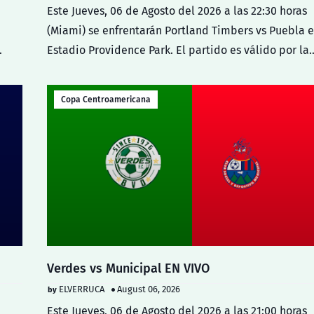
Este Jueves, 06 de Agosto del 2026 a las 22:30 horas
(Miami) se enfrentarán Portland Timbers vs Puebla e
Estadio Providence Park. El partido es válido por la
Copa Centroamericana
Verdes vs Municipal EN VIVO
ELVERRUCA
August 06, 2026
Este Jueves, 06 de Agosto del 2026 a las 21:00 horas