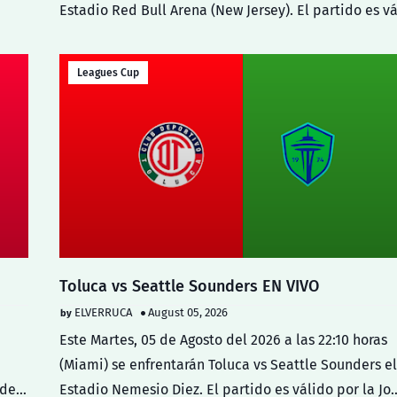
Estadio Red Bull Arena (New Jersey). El partido es v
Leagues Cup
Toluca vs Seattle Sounders EN VIVO
ELVERRUCA
August 05, 2026
Este Martes, 05 de Agosto del 2026 a las 22:10 horas
(Miami) se enfrentarán Toluca vs Seattle Sounders el
1 de…
Estadio Nemesio Diez. El partido es válido por la Jo