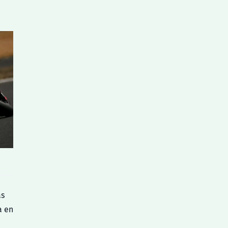
as
a en