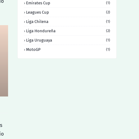
io
Emirates Cup
(1)
Leagues Cup
(2)
Liga Chilena
(1)
Liga Hondureña
(2)
Liga Uruguaya
(1)
MotoGP
(1)
s
io